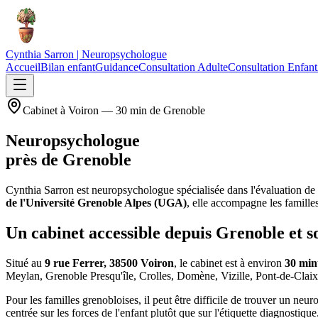
Cynthia Sarron
| Neuropsychologue
Accueil
Bilan enfant
Guidance
Consultation Adulte
Consultation Enfant
Cabinet à Voiron — 30 min de Grenoble
Neuropsychologue
près de Grenoble
Cynthia Sarron est neuropsychologue spécialisée dans l'évaluation de l'
de l'Université Grenoble Alpes (UGA)
, elle accompagne les famille
Un cabinet accessible depuis Grenoble et 
Situé au
9 rue Ferrer, 38500 Voiron
, le cabinet est à environ
30 min
Meylan, Grenoble Presqu'île, Crolles, Domène, Vizille, Pont-de-Clai
Pour les familles grenobloises, il peut être difficile de trouver un 
centrée sur les forces de l'enfant plutôt que sur l'étiquette diagnostique